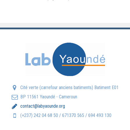
Contrôle qualité interne
Interprétation des résulta
Contrôle qualité externe
Cité verte (carrefour anciens batiments) Batiment E01
BP 11561 Yaoundé - Cameroun
contact@labyaounde.org
(+237) 242 04 68 50 / 671370 565 / 694 493 130