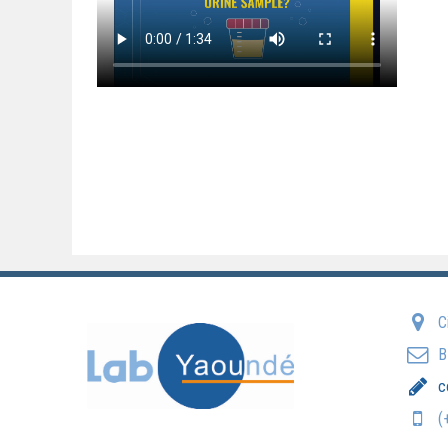
Ci
B
c
(+